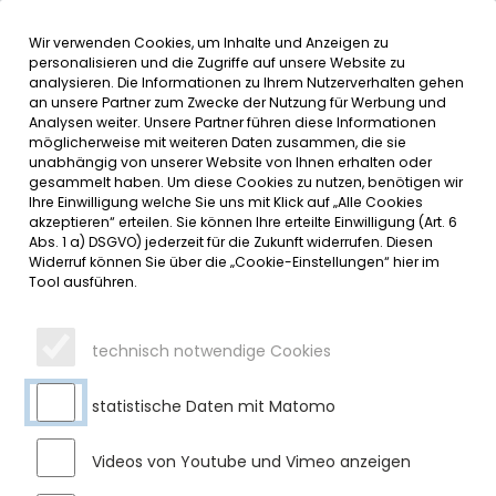
Wir verwenden Cookies, um Inhalte und Anzeigen zu
MENÜ
personalisieren und die Zugriffe auf unsere Website zu
analysieren. Die Informationen zu Ihrem Nutzerverhalten gehen
an unsere Partner zum Zwecke der Nutzung für Werbung und
SERVICE
Analysen weiter. Unsere Partner führen diese Informationen
möglicherweise mit weiteren Daten zusammen, die sie
DATUMSMENÜ
unabhängig von unserer Website von Ihnen erhalten oder
gesammelt haben. Um diese Cookies zu nutzen, benötigen wir
Ihre Einwilligung welche Sie uns mit Klick auf „Alle Cookies
JAHR WÄHLEN
akzeptieren“ erteilen. Sie können Ihre erteilte Einwilligung (Art. 6
Abs. 1 a) DSGVO) jederzeit für die Zukunft widerrufen. Diesen
Widerruf können Sie über die „Cookie-Einstellungen“ hier im
Tool ausführen.
MONAT WÄHLEN
technisch notwendige Cookies
statistische Daten mit Matomo
Videos von Youtube und Vimeo anzeigen