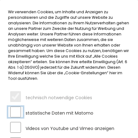
Wir verwenden Cookies, um Inhalte und Anzeigen zu
MENÜ
personalisieren und die Zugriffe auf unsere Website zu
analysieren. Die Informationen zu Ihrem Nutzerverhalten gehen
an unsere Partner zum Zwecke der Nutzung für Werbung und
SERVICE
Analysen weiter. Unsere Partner führen diese Informationen
möglicherweise mit weiteren Daten zusammen, die sie
DATUMSMENÜ
unabhängig von unserer Website von Ihnen erhalten oder
gesammelt haben. Um diese Cookies zu nutzen, benötigen wir
Ihre Einwilligung welche Sie uns mit Klick auf „Alle Cookies
JAHR WÄHLEN
akzeptieren“ erteilen. Sie können Ihre erteilte Einwilligung (Art. 6
Abs. 1 a) DSGVO) jederzeit für die Zukunft widerrufen. Diesen
Widerruf können Sie über die „Cookie-Einstellungen“ hier im
Tool ausführen.
MONAT WÄHLEN
technisch notwendige Cookies
statistische Daten mit Matomo
Videos von Youtube und Vimeo anzeigen