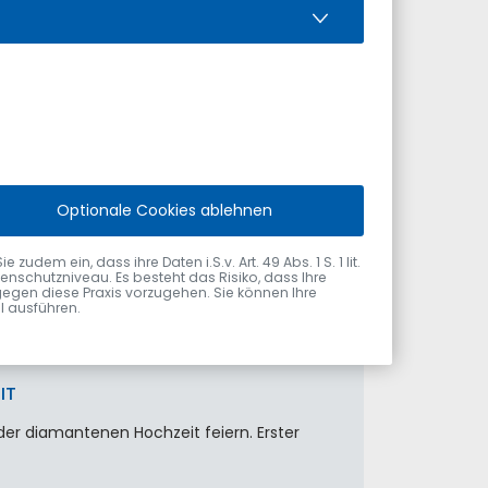
IT
Optionale Cookies ablehnen
oosbach das Fest der diamantenen
dem ein, dass ihre Daten i.S.v. Art. 49 Abs. 1 S. 1 lit.
nschutzniveau. Es besteht das Risiko, dass Ihre
gegen diese Praxis vorzugehen. Sie können Ihre
ol ausführen.
IT
der diamantenen Hochzeit feiern. Erster