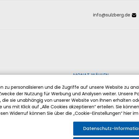
info
@
sulzberg
.
de
Inhalt der Seite anspringen
Informationen und Einstellungen 
MONAT WÄHLEN
 zu personalisieren und die Zugriffe auf unsere Website zu anal
wecke der Nutzung für Werbung und Analysen weiter. Unsere Pa
die sie unabhängig von unserer Website von Ihnen erhalten o
 uns mit Klick auf „Alle Cookies akzeptieren“ erteilen. Sie können Ih
esen Widerruf können Sie über die „Cookie-Einstellungen“ hier im
HERZLICHEN GLÜCKWUNSCH ZUR ZUSATZAUSBILDUNG
Datenschutz-Informati
Frau Sabrina Huber, Jugendpflegerin des Markt Sulzberg, hat 