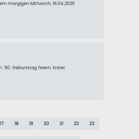
dem morgigen Mittwoch, 16.04.2025
n 90. Geburtstag feiern. Erster
17
18
19
20
21
22
23