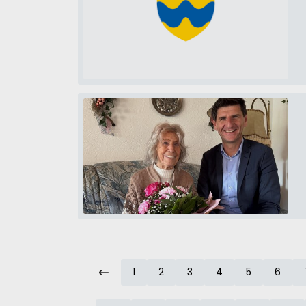
vorherige
1
2
3
4
5
6