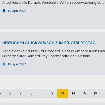
Anschlussstelle Durach: Verstärkte Verkehrsüberwachung ab 
15. April 2025
HERZLICHEN GLÜCKWUNSCH ZUM 90. GEBURTSTAG
Vor einiger Zeit durfte Frau Irmgard Fuchs in Unter’m Buch ihre
Bürgermeister Gerhard Frey übermittelte der Jubilarin…
15. April 2025
7
8
9
10
11
12
13
14
15
16