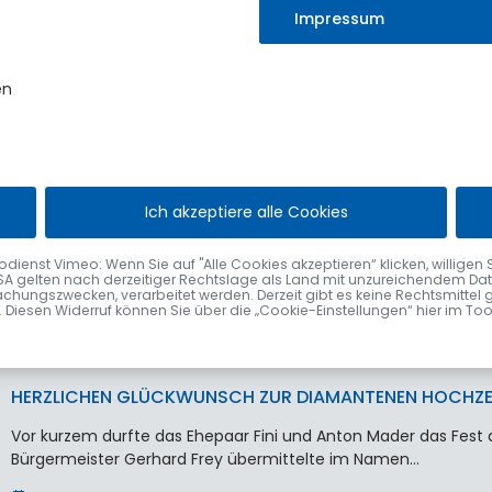
Pädagogik“ erfolgreich absolviert.
Impressum
Erster…
9. Mai 2025
en
HERZLICHEN GLÜCKWUNSCH ZUR DIAMANTENEN HOCHZE
Ich akzeptiere alle Cookies
Vor kurzem durfte das Ehepaar Elfriede und Franz Pitzl aus M
Hochzeit feiern. Erster Bürgermeister Gerhard Frey…
nst Vimeo: Wenn Sie auf "Alle Cookies akzeptieren“ klicken, willigen Sie zu
SA gelten nach derzeitiger Rechtslage als Land mit unzureichendem Date
30. April 2025
chungszwecken, verarbeitet werden. Derzeit gibt es keine Rechtsmittel 
fen. Diesen Widerruf können Sie über die „Cookie-Einstellungen“ hier im To
HERZLICHEN GLÜCKWUNSCH ZUR DIAMANTENEN HOCHZE
Vor kurzem durfte das Ehepaar Fini und Anton Mader das Fest 
Bürgermeister Gerhard Frey übermittelte im Namen…